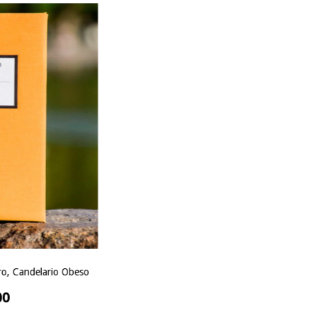
gro, Candelario Obeso
00