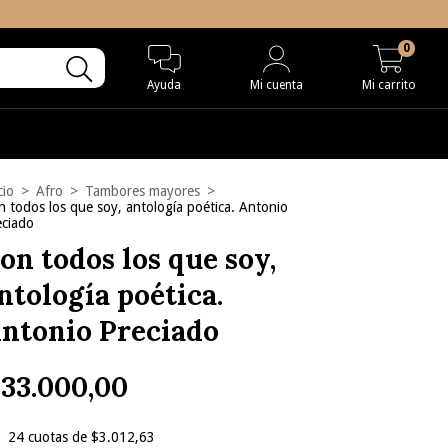
0
Ayuda
Mi cuenta
Mi carrito
cio
>
Afro
>
Tambores mayores
>
 todos los que soy, antología poética. Antonio
eciado
on todos los que soy,
ntología poética.
ntonio Preciado
33.000,00
24
cuotas de
$3.012,63