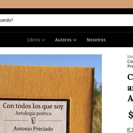
Libros
Autorxs
Nosotros
Ini
Con
Pr
C
a
A
$